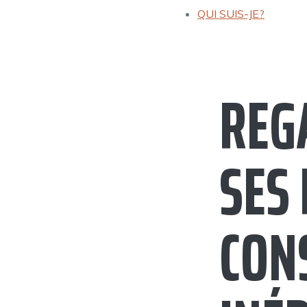
QUI SUIS-JE?
REG
SES 
CON